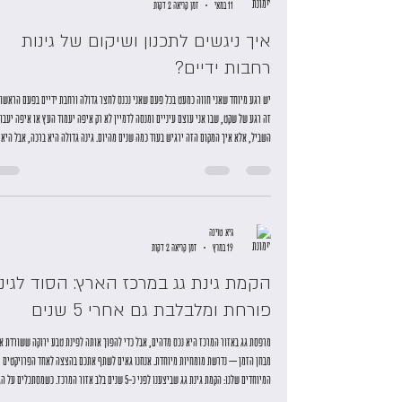
גיא טוינה
11 במאי
זמן קריאה 2 דקות
איך ניגשים לתכנון ושיקום של גינות
רחבות ידיים?
יש רגע מיוחד שאני חווה כמעט בכל פעם שאני נכנס לחצר גדולה ורחבת ידיים בפעם הראשונ
זה רגע של שקט, שבו אני עוצם עיניים ומנסה לדמיין לא רק איפה יעמוד העץ או איפה יעבו
השביל, אלא איך המקום הזה ירגיש בעוד כמה שנים מהיום. גינה גדולה היא ברכה, אבל היא 
אחריות. היא יכולה להיות "שטח פתוח", והיא יכולה להיות גן העדן הפרטי שלכם – מקום 
השראה, חיבור ושקט. כשאני ניגש למלאכה הזו, אני לא רואה מול העיניים "פרויקט גינון", א
רואה סיפור שעומד להיכתב. מקום אסתטי עבור בעלי הבית, בין אם פרא
גיא טוינה
19 במרץ
זמן קריאה 2 דקות
הקמת גינת גג במרכז הארץ: הסוד לגינ
פורחת ומלבלבת גם אחרי 5 שנים
מרפסת גג באזור המרכז היא נכס מדהים, אבל כדי להפוך אותה לפינת טבע ירוקה ששורדת א
מבחן הזמן – נדרשת מומחיות מיוחדת. אנחנו גאים לשתף אתכם בהצצה לאחד הפרויקטים